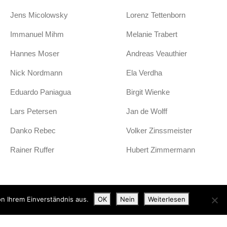
Jens Micolowsky
Lorenz Tettenborn
Immanuel Mihm
Melanie Trabert
Hannes Moser
Andreas Veauthier
Nick Nordmann
Ela Verdha
Eduardo Paniagua
Birgit Wienke
Lars Petersen
Jan de Wolff
Danko Rebec
Volker Zinssmeister
Rainer Ruffer
Hubert Zimmermann
n Ihrem Einverständnis aus.
OK
Nein
Weiterlesen