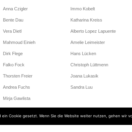
Anna Czigler
Immo Kobelt
Bente Dau
Katharina Kreiss
Vera Dietl
Alberto Lopez Lapuente
Mahmoud Einieh
Amelie Leimeister
Dirk Flege
Hans Lücken
Falko Fock
Christoph Lüttmenn
Thorsten Freier
Joana Lukasik
Andrea Fuchs
Sandra Luu
Mirja Gawlista
ein Cookie gesetzt. Wenn Sie die Website weiter nutzen, gehen wir vo
e
/
datenschutz
/
impressum