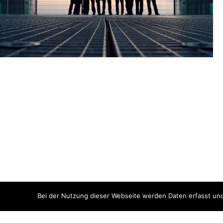
Bei der Nutzung dieser Webseite werden Daten erfasst und 
© copyright by architekten prof. klaus sill. all
hom