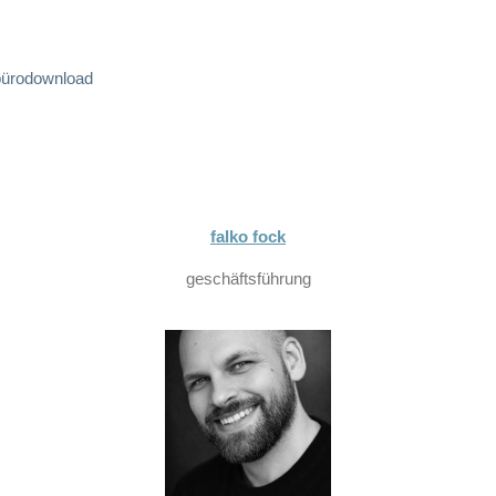
büro
download
falko fock
geschäftsführung