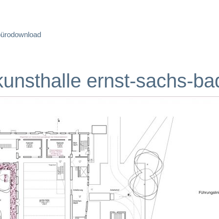
büro
download
kunsthalle ernst-sachs-ba