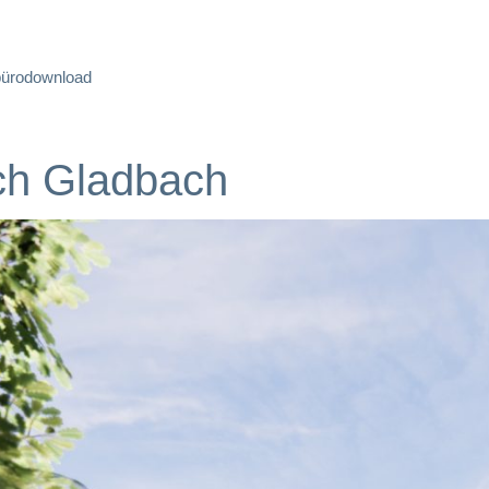
büro
download
ch Gladbach