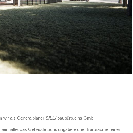
n wir als Generalplaner
SILL/
baubüro.eins GmbH.